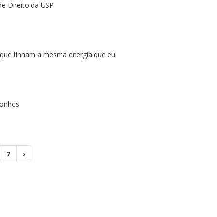
de Direito da USP
i que tinham a mesma energia que eu
sonhos
7
›