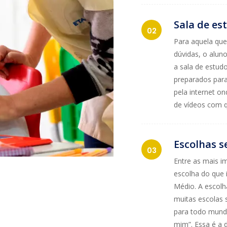
Sala de es
Para aquela que
dúvidas, o alun
a sala de estud
preparados para
pela internet on
de vídeos com q
Escolhas s
Entre as mais i
escolha do que 
Médio. A escolha
muitas escolas 
para todo mundo
mim”. Essa é a 