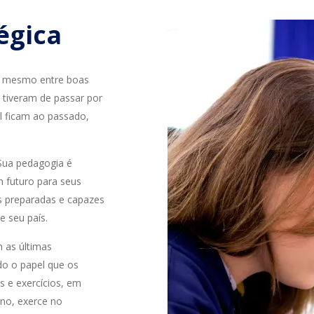
égica
 - mesmo entre boas
 tiveram de passar por
l ficam ao passado,
 Sua pedagogia é
m futuro para seus
 preparadas e capazes
e seu país.
 as últimas
do o papel que os
s e exercícios, em
no, exerce no