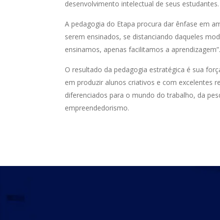
desenvolvimento intelectual de seus estudantes.
A pedagogia do
Etapa
procura dar ênfase em a
serem ensinados, se distanciando daqueles mod
ensinamos, apenas facilitamos a aprendizagem”
O resultado da pedagogia estratégica é sua for
em produzir alunos criativos e com excelentes r
diferenciados para o mundo do trabalho, da pes
empreendedorismo.