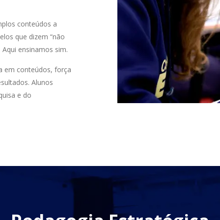
mplos conteúdos a
elos que dizem “não
. Aqui ensinamos sim.
ça em conteúdos, força
esultados. Alunos
quisa e do